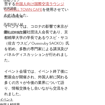
情報シェア
営する
外国人向け国際交流ラウンジ
研究調査
GOWELL TOWN CAFE
を使用させてい
ただきました。
外国人材定着
高度外国人材
イベントでは、コロナの影響で来京が
難しかった同社団法人会長であり、京
留学生就職支援
都精華大学の学長である
ウスビ・サコ
（佐古 ウスビ／Oussouby SACKO）氏
を初め、多数の専門家による講演及び
パネルディスカッションが行われまし
た。
イベント会場では、イベント終了後に
懇親会が開催され、外国人材に関わる
多くの方々が今後の業界について語
り、情報交換をし合いながら交流をさ
れました。
イベント
外国人材採用