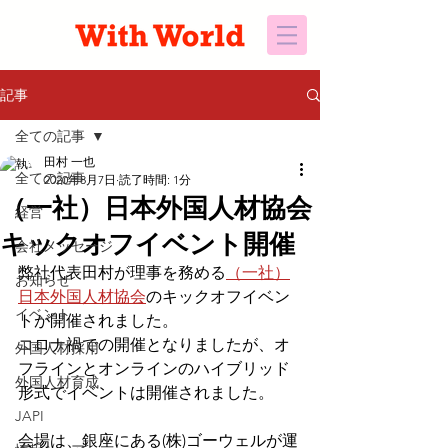
記事
全ての記事
田村 一也
全ての記事
2020年8月7日
読了時間: 1分
（一社）日本外国人材協会
経営
キックオフイベント開催
会社メッセージ
弊社代表田村が理事を務める
（一社）
お知らせ
日本外国人材協会
のキックオフイベン
イベント
トが開催されました。
コロナ禍での開催となりましたが、オ
外国人材採用
フラインとオンラインのハイブリッド
外国人材育成
形式でイベントは開催されました。
JAPI
会場は、銀座にある(株)ゴーウェルが運