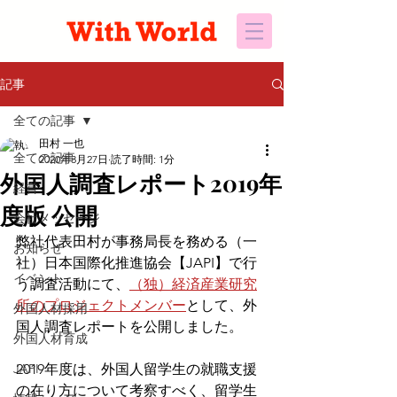
記事
全ての記事
田村 一也
全ての記事
2020年3月27日
読了時間: 1分
外国人調査レポート2019年
経営
度版 公開
会社メッセージ
弊社代表田村が事務局長を務める（一
お知らせ
社）日本国際化推進協会【JAPI】で行
イベント
う調査活動にて、
（独）経済産業研究
所のプロジェクトメンバー
として、外
外国人材採用
国人調査レポートを公開しました。
外国人材育成
JAPI
2019年度は、外国人留学生の就職支援
の在り方について考察すべく、留学生