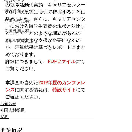
情報シェア
の就職活動の実態、キャリアセンター
研究調査
の利用状況等について把握することに
努めました。さらに、キャリアセンタ
外国人材定着
ーにおける留学生支援の現状と対比す
高度外国人材
ることで、どのような課題があるの
か、どのような支援が必要になるの
留学生就職支援
か、定量結果に基づきレポートにまと
めております。
詳細につきまして、
PDFファイル
にて
ご覧ください。
本調査を含めた
2019年度のカンファレ
ンス
に関する情報は、
特設サイト
にて
ご確認ください。
お知らせ
外国人材採用
JAPI