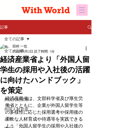
記事
全ての記事
田村 一也
全ての記事
2020年3月2日
読了時間: 1分
経済産業省より「外国人留
経営
学生の採用や入社後の活躍
会社メッセージ
に向けたハンドブック」
お知らせ
を策定
イベント
経済産業省は、文部科学省及び厚生労
外国人材採用
働省とともに、企業が外国人留学生等
外国人材育成
の多様性に応じた採用選考や採用後の
JAPI
柔軟な人材育成や待遇等を実践できる
よう「外国人留学生の採用や入社後の