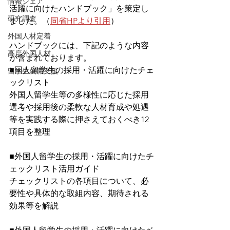
情報シェア
活躍に向けたハンドブック」を策定し
研究調査
ました。（
同省HPより引用
）
外国人材定着
ハンドブックには、下記のような内容
高度外国人材
が含まれております。
■国人留学生の採用・活躍に向けたチェ
留学生就職支援
ックリスト
外国人留学生等の多様性に応じた採用
選考や採用後の柔軟な人材育成や処遇
等を実践する際に押さえておくべき12
項目を整理
■外国人留学生の採用・活躍に向けたチ
ェックリスト活用ガイド
チェックリストの各項目について、必
要性や具体的な取組内容、期待される
効果等を解説