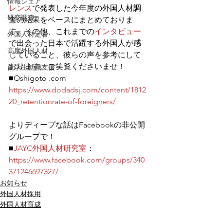
情報シェア
レンス
で発表した今年度の外国人材調
研究調査
査の結果をベースにまとめておりま
す。その他、これまでの
インタビュー
外国人材定着
で出会った日本で活躍する外国人が感
高度外国人材
じていること、彼らの声を参考にして
おります。ご笑覧くださいませ！
留学生就職支援
■Oshigoto .com
https://www.dodadsj.com/content/1812
20_retentionrate-of-foreigners/
よりディープな話はFacebookの非公開
グループで！
■
JAYC外国人材研究室
：
https://www.facebook.com/groups/340
371246697327/
お知らせ
外国人材採用
外国人材育成