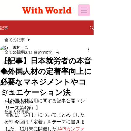
記事
全ての記事
田村 一也
全ての記事
2018年12月21日
読了時間: 1分
【記事】日本就労者の本音
経営
◆外国人材の定着率向上に
会社メッセージ
必要なマネジメントやコ
お知らせ
ミュニケーション法
イベント
【外国人材活用に関する記事公開（シ
外国人材採用
リーズ第4弾）】
外国人材育成
前回は「採用」についてまとめました
JAPI
が、今回は「定着」をテーマに書きま
した。10月末に開催した
JAPIカンファ