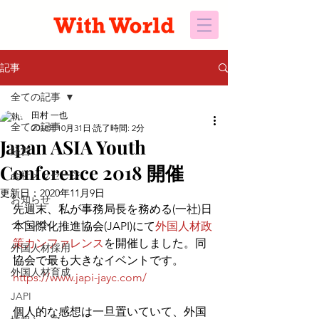
記事
全ての記事
田村 一也
全ての記事
2018年10月31日
読了時間: 2分
Japan ASIA Youth
経営
Conference 2018 開催
会社メッセージ
更新日：
2020年11月9日
お知らせ
先週末、私が事務局長を務める(一社)日
イベント
本国際化推進協会(JAPI)にて
外国人材政
策カンファレンス
を開催しました。同
外国人材採用
協会で最も大きなイベントです。
外国人材育成
https://www.japi-jayc.com/
JAPI
個人的な感想は一旦置いていて、外国