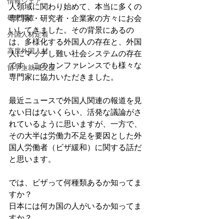
情報シェア
人領域に関わり始めて、本当に多くの
研究調査
専門家・研究者・企業家の方々にお会
いしてきました。その背景にあるの
外国人材定着
は、多様化する外国人の存在と、外国
高度外国人材
人にマッチし難い社会システムの存在
です。このカンファレンスでも様々な
留学生就職支援
専門家に協力いただきました。
最近ニュースで外国人関連の報道を見
ない日はないくらい、活発な議論がさ
れているように思いますが、一方で、
その大半は労働力不足を要因とした外
国人労働者（ビザ緩和）に関する話だ
と思います。
では、ビザって何種類あるか知ってま
すか？
日本には何カ国の人がいるか知ってま
すか？