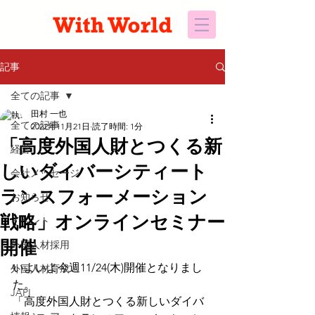
記事
全ての記事
田村 一也
全ての記事
2022年11月21日
読了時間: 1分
「高度外国人財とつくる新
経営
しいダイバーシティート
会社メッセージ
ランスフォーメーション
お知らせ
戦略」オンラインセミナー
イベント
開催
外国人材採用
いよいよ今週11/24(木)開催となりまし
外国人材育成
た。
JAPI
「高度外国人財とつくる新しいダイバ