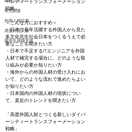
情報シェア
ーシティートランスフォーメーション
戦略」
研究調査
外国人材定着
＜こんな方におすすめ＞
・日本で長年活躍する外国人から見た
高度外国人材
多文化共生社会日本をつくるうえで必
留学生就職支援
要なことを聞きたい方
・日本で不足するITエンジニアを外国
人材で補完する場合に、どのような取
り組みが必要か知りたい方
・海外からの外国人材の受け入れにお
いて、どのような流れで進めたらよい
か知りたい方
・日本国内の外国人材の現状につい
て、直近のトレンドを聞きたい方
「高度外国人財とつくる新しいダイバ
ーシティートランスフォーメーション
戦略」