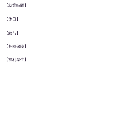
【就業時間】
【休日】
【給与】
【各種保険】
【福利厚生】
【採用要件】
【TOPIC】
応募する